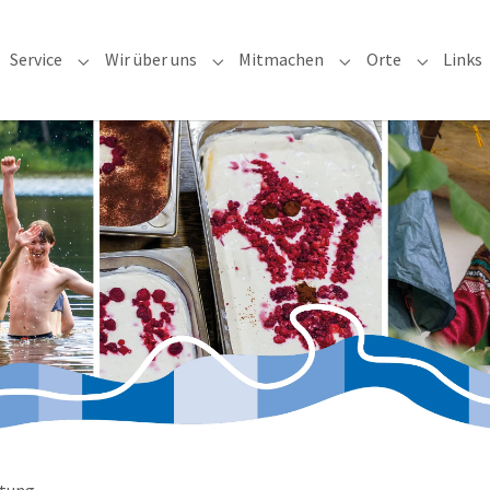
Service
Wir über uns
Mitmachen
Orte
Links
ubmenu for "Veranstaltungen"
Submenu for "Service"
Submenu for "Wir über uns"
Submenu for "Mitm
Submenu 