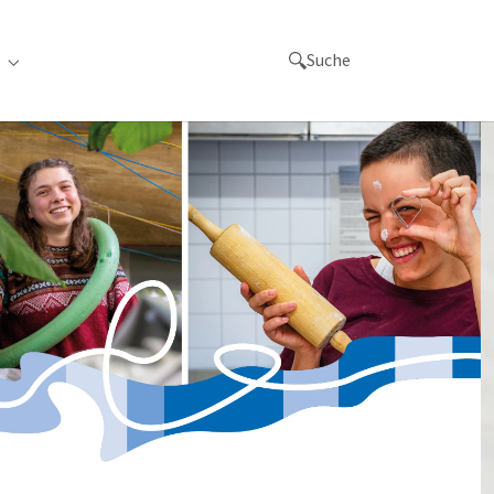
Suche
achen"
for "Orte"
Submenu for "Links"