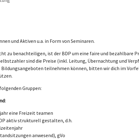
ttung
nnen und Aktiven u.a. in Form von Seminaren.
ht zu benachteiligen, ist der BDP um eine faire und bezahlbare Pr
Selbstzahler sind die Preise (inkl. Leitung, Übernachtung und Verpf
 Bildungsangeboten teilnehmen können, bitten wir dich im Vorfel
ützen.
 folgenden Gruppen:
nd:
jahr eine Freizeit teamen
P aktiv strukturell gestalten, d.h.
izeitenjahr
rstandsitzungen anwesend), gVo