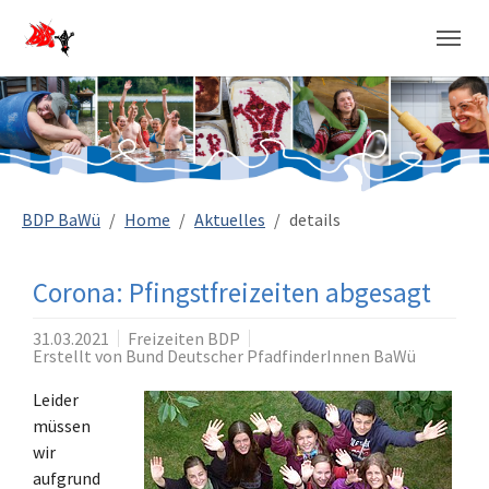
Sie sind hier:
BDP BaWü
Home
Aktuelles
details
Corona: Pfingstfreizeiten abgesagt
31.03.2021
Freizeiten BDP
Erstellt von
Bund Deutscher PfadfinderInnen BaWü
Leider
müssen
wir
aufgrund