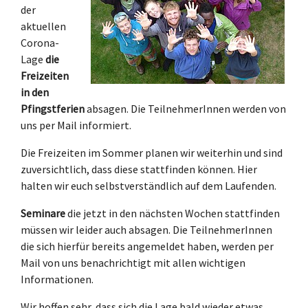
der
aktuellen
Corona-
Lage
die
Freizeiten
in den
Pfingstferien
absagen. Die TeilnehmerInnen werden von
uns per Mail informiert.
Die Freizeiten im Sommer planen wir weiterhin und sind
zuversichtlich, dass diese stattfinden können. Hier
halten wir euch selbstverständlich auf dem Laufenden.
Seminare
die jetzt in den nächsten Wochen stattfinden
müssen wir leider auch absagen. Die TeilnehmerInnen
die sich hierfür bereits angemeldet haben, werden per
Mail von uns benachrichtigt mit allen wichtigen
Informationen.
Wir hoffen sehr, dass sich die Lage bald wieder etwas