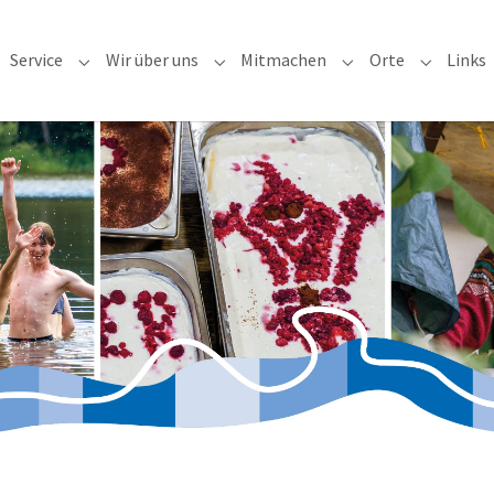
Service
Wir über uns
Mitmachen
Orte
Links
ubmenu for "Veranstaltungen"
Submenu for "Service"
Submenu for "Wir über uns"
Submenu for "Mitm
Submenu 