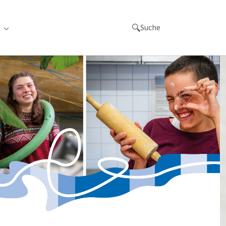
Suche
achen"
for "Orte"
Submenu for "Links"