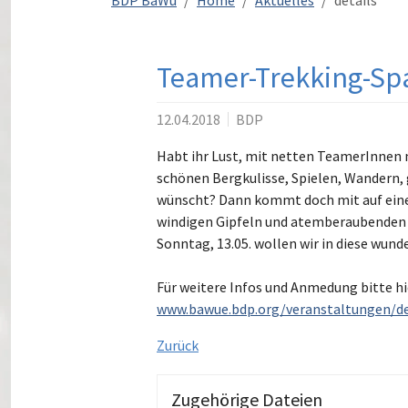
BDP BaWü
Home
Aktuelles
details
Teamer-Trekking-S
12.04.2018
BDP
Habt ihr Lust, mit netten TeamerInnen 
schönen Bergkulisse, Spielen, Wandern,
wünscht? Dann kommt doch mit auf eine 
windigen Gipfeln und atemberaubenden A
Sonntag, 13.05. wollen wir in diese wund
Für weitere Infos und Anmedung bitte hie
www.bawue.bdp.org/veranstaltungen/de
Zurück
Zugehörige Dateien