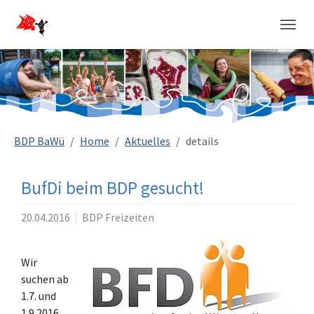
Sie sind hier:
BDP BaWü
Home
Aktuelles
details
BufDi beim BDP gesucht!
20.04.2016
BDP Freizeiten
Wir
suchen ab
1.7. und
1.9.2016