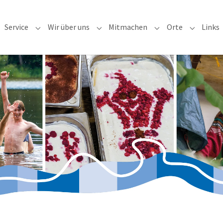
Service
Wir über uns
Mitmachen
Orte
Links
ubmenu for "Veranstaltungen"
Submenu for "Service"
Submenu for "Wir über uns"
Submenu for "Mitm
Submenu 