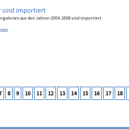
r sind importiert
ergalerien aus den Jahren 2004-2008 sind importiert
esen
7
8
9
10
11
12
13
14
15
16
17
18