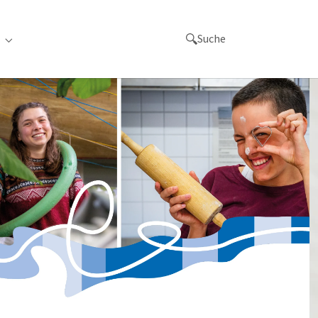
Suche
achen"
for "Orte"
Submenu for "Links"